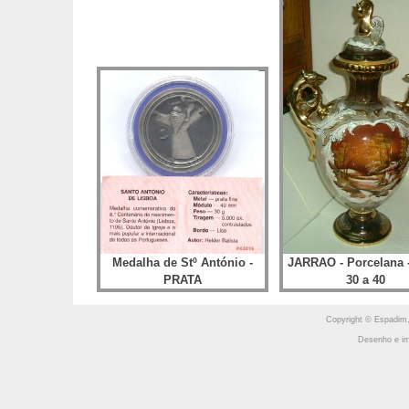
Medalha de Stº António -
JARRAO - Porcelana 
PRATA
30 a 40
Copyright © Espadim,
Desenho e im