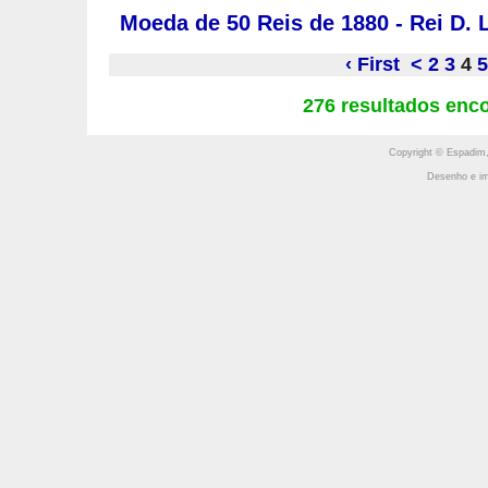
Moeda de 50 Reis de 1880 - Rei D. 
‹ First
<
2
3
4
5
276 resultados enc
Copyright © Espadim,
Desenho e im